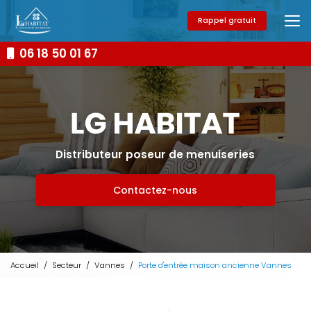
Aller
au
Rappel gratuit
contenu
principal
06 18 50 01 67
Distributeur poseur de menuiseries
Contactez-nous
Accueil
Secteur
Vannes
Porte d'entrée maison ancienne Vannes