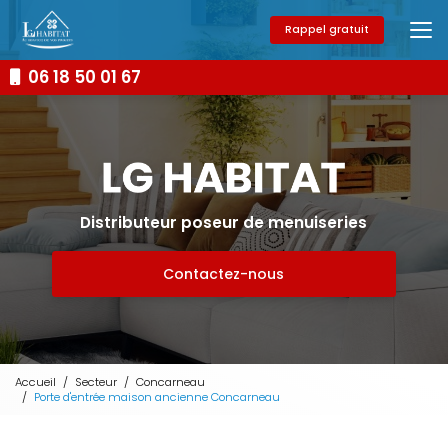
Aller
au
Rappel gratuit
contenu
principal
06 18 50 01 67
Distributeur poseur de menuiseries
Contactez-nous
Accueil
Secteur
Concarneau
Porte d'entrée maison ancienne Concarneau