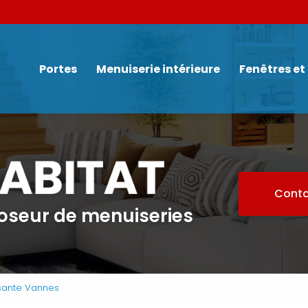
Navigation
Portes
Menuiserie intérieure
Fenêtres et
Conta
poseur de menuiseries
ssante Vannes