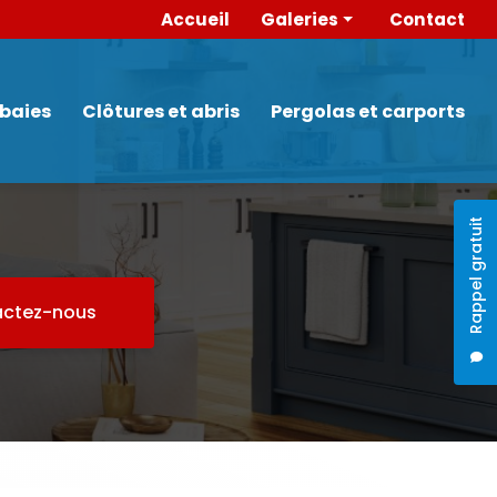
 secondaire
Accueil
Galeries
Contact
Portes
Menuiserie intérieure
 baies
Clôtures et abris
Pergolas et carports
Fenêtres et baies
Clôtures et abris
Pergolas et carports
Rappel gratuit
ctez-nous