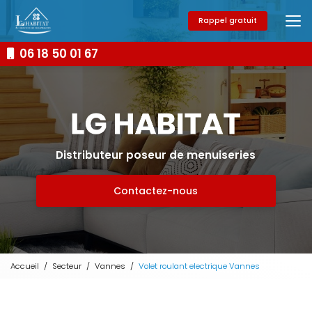
Aller
au
Rappel gratuit
contenu
principal
06 18 50 01 67
Distributeur poseur de menuiseries
Contactez-nous
Accueil
Secteur
Vannes
Volet roulant electrique Vannes