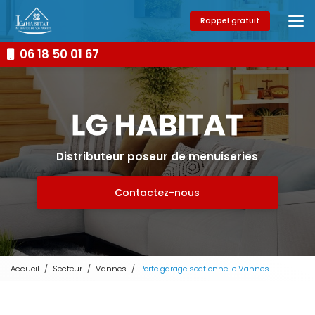
Aller
au
Rappel gratuit
contenu
principal
06 18 50 01 67
Distributeur poseur de menuiseries
Contactez-nous
Accueil
Secteur
Vannes
Porte garage sectionnelle Vannes