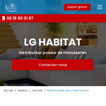
Aller
au
Rappel gratuit
contenu
principal
06 18 50 01 67
Distributeur poseur de menuiseries
Contactez-nous
Accueil
Secteur
Vannes
Porte d entree securisee Vannes