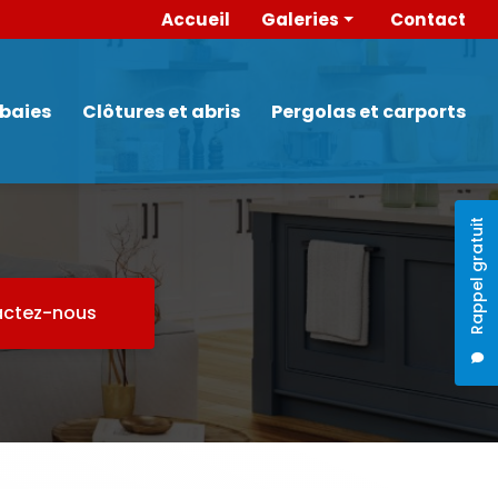
 secondaire
Accueil
Galeries
Contact
Portes
Menuiserie intérieure
 baies
Clôtures et abris
Pergolas et carports
Fenêtres et baies
Clôtures et abris
Pergolas et carports
Rappel gratuit
ctez-nous