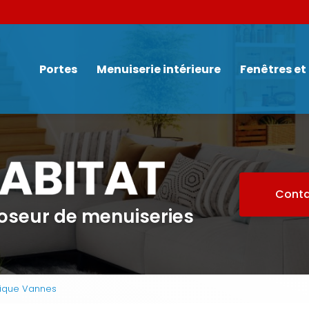
Navigation
Portes
Menuiserie intérieure
Fenêtres et
Conta
poseur de menuiseries
tique Vannes