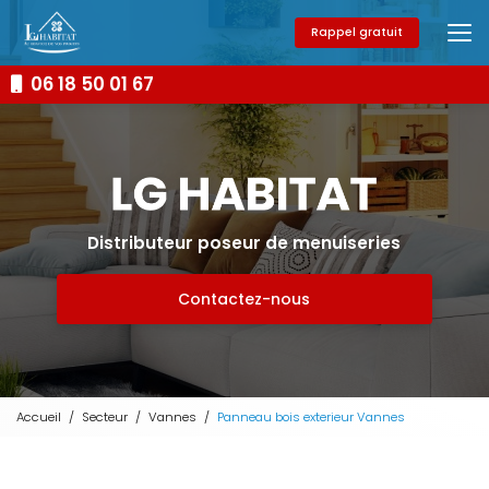
Aller
au
Rappel gratuit
contenu
principal
06 18 50 01 67
Distributeur poseur de menuiseries
Contactez-nous
Accueil
Secteur
Vannes
Panneau bois exterieur Vannes