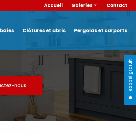
 secondaire
Accueil
Galeries
Contact
Portes
Menuiserie intérieure
 baies
Clôtures et abris
Pergolas et carports
Fenêtres et baies
Clôtures et abris
Pergolas et carports
Rappel gratuit
ctez-nous