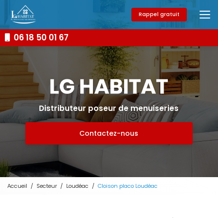
Aller
au
Rappel gratuit
contenu
principal
06 18 50 01 67
Distributeur poseur de menuiseries
Contactez-nous
Accueil
Secteur
Loudéac
Cloison placo Loudéac