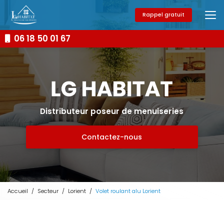
Aller
au
Rappel gratuit
contenu
principal
06 18 50 01 67
Distributeur poseur de menuiseries
Contactez-nous
Accueil
Secteur
Lorient
Volet roulant alu Lorient