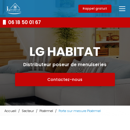
Aller
au
Rappel gratuit
contenu
principal
06 18 50 01 67
Distributeur poseur de menuiseries
Contactez-nous
Accueil
Secteur
Ploërmel
Porte sur mesure Ploërmel