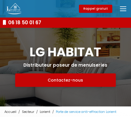
Aller
au
Rappel gratuit
contenu
principal
06 18 50 01 67
Distributeur poseur de menuiseries
Contactez-nous
Accueil
Secteur
Lorient
Porte de service anti-effraction Lorient