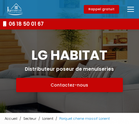
Aller
au
Rappel gratuit
contenu
principal
06 18 50 01 67
Distributeur poseur de menuiseries
Contactez-nous
Accueil
Secteur
Lorient
Parquet chene massif Lorient