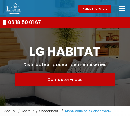
Aller
au
Rappel gratuit
contenu
principal
06 18 50 01 67
Distributeur poseur de menuiseries
Contactez-nous
Accueil
Secteur
Concarneau
Menuiserie bois Concarneau