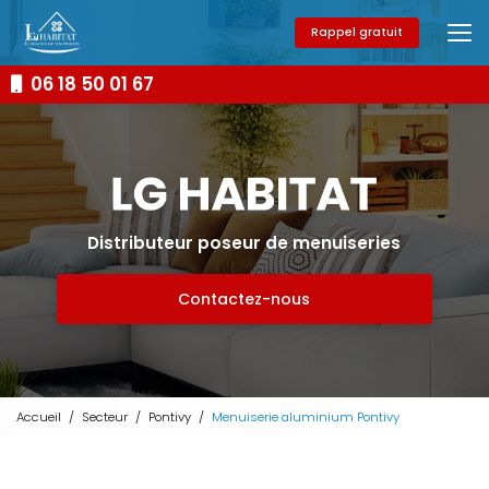
Aller
au
Rappel gratuit
contenu
principal
06 18 50 01 67
Distributeur poseur de menuiseries
Contactez-nous
Accueil
Secteur
Pontivy
Menuiserie aluminium Pontivy