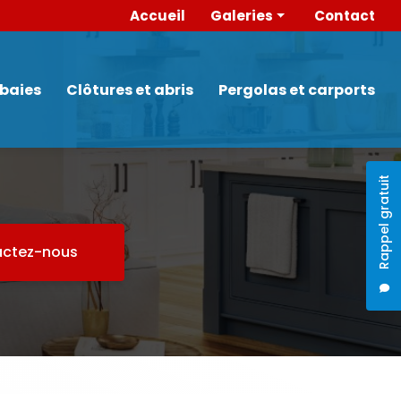
 secondaire
Accueil
Galeries
Contact
Portes
Menuiserie intérieure
 baies
Clôtures et abris
Pergolas et carports
Fenêtres et baies
Clôtures et abris
Pergolas et carports
Rappel gratuit
ctez-nous