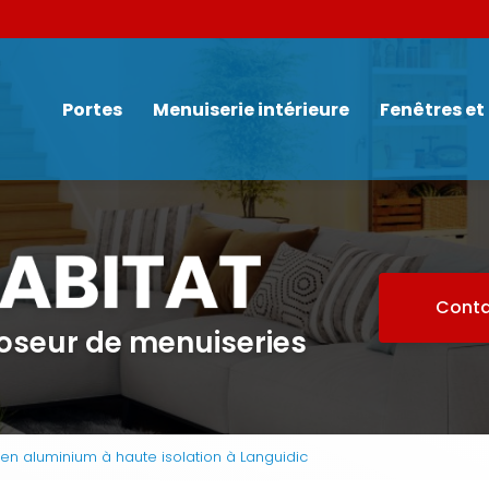
Navigation
Portes
Menuiserie intérieure
Fenêtres et
Conta
poseur de menuiseries
en aluminium à haute isolation à Languidic