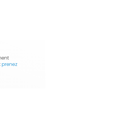
ment
:
prenez