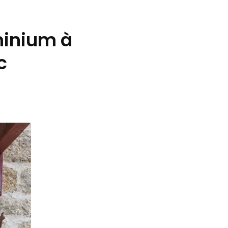
minium à
c